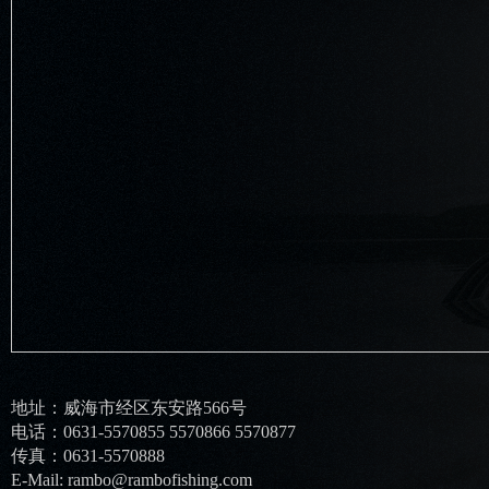
地址：威海市经区东安路566号
电话：0631-5570855 5570866 5570877
传真：0631-5570888
E-Mail: rambo@rambofishing.com