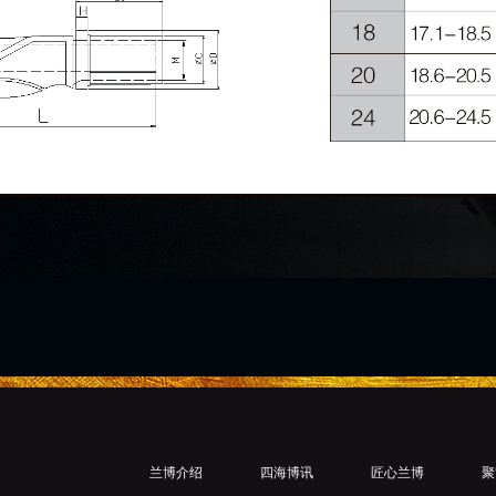
兰博介绍
四海博讯
匠心兰博
聚