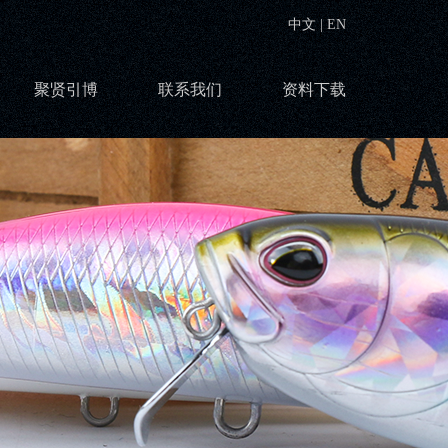
中文
|
EN
聚贤引博
联系我们
资料下载