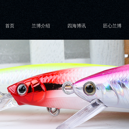
首页
兰博介绍
四海博讯
匠心兰博